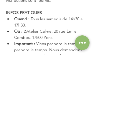
instructions sont fournis.
INFOS PRATIQUES
Quand :
 Tous les samedis de 14h30 à 
17h30.
Où :
 L’Atelier Calme, 20 rue Émile 
Combes, 17800 Pons
Important :
 Viens prendre le temps de 
prendre le temps. Nous demandons 
une consommation sur place pour 
soutenir le lieu.
Place limitée, réservation obligatoire :)
Partager cet événement