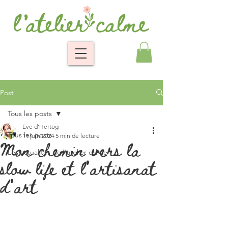
Post
Tous les posts
Eve d'Hertog
Tous les posts
11 juin 2024
5 min de lecture
Mon chemin vers la
Les actualités de l'atelier calme
slow life et l’artisanat
d’art