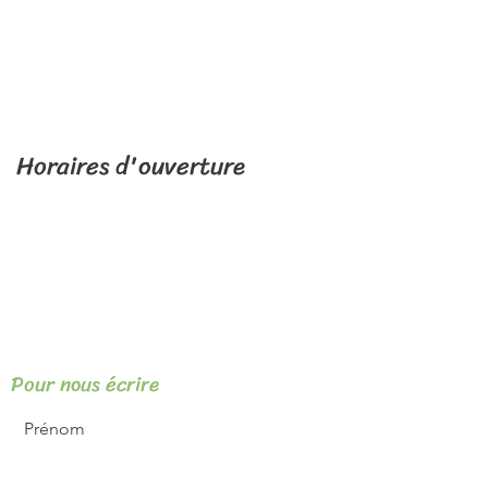
Places de parking gratuites dans les
environs du coffee shop à Pons :​
le parking de la Marronnière (au pied du
donjon),
les parkings du centre-ville.
Horaires d'ouverture
Mercredi, jeudi, vendredi : 11 h 30 à 18 h.
​Samedi : 10 h à 18 h.
​Fermé le dimanche, lundi, mardi.
Pour nous écrire
Prénom