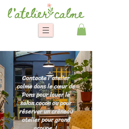
Contacte l'atelier
calme dans le cœur de
Pons pour louer le
salon cocon ou pour
réserver un créneau
atelier pour grand
groupe !