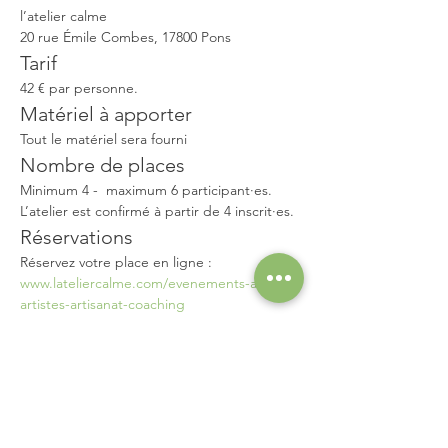
l’atelier calme
20 rue Émile Combes, 17800 Pons
Tarif
42 € par personne.
Matériel à apporter
Tout le matériel sera fourni
Nombre de places
Minimum 4 -  maximum 6 participant·es. 
L’atelier est confirmé à partir de 4 inscrit·es.
Réservations
Réservez votre place en ligne : 
www.lateliercalme.com/evenements-ateliers-
artistes-artisanat-coaching
Ou directement à l’atelier calme pendant 
les horaires d’ouverture :mercredi à samedi 
: 9h -17h30
IMPORTANT : La réservation de votre place 
se fait sur le site de l’atelier calme. 