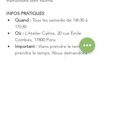
instructions sont fournis.
INFOS PRATIQUES
Quand :
 Tous les samedis de 14h30 à 
17h30.
Où :
 L’Atelier Calme, 20 rue Émile 
Combes, 17800 Pons
Important :
 Viens prendre le temps de 
prendre le temps. Nous demandons 
une consommation sur place pour 
soutenir le lieu.
Place limitée, réservation obligatoire :)
Partager cet événement