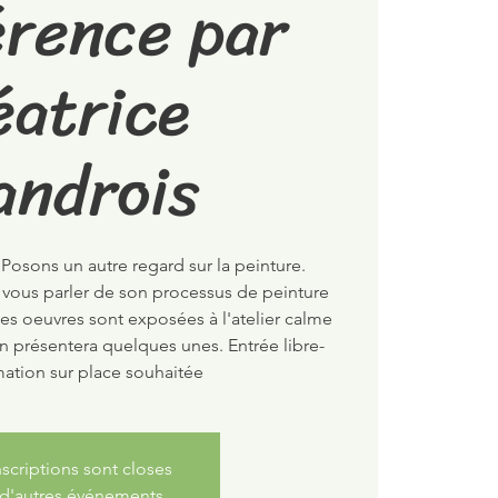
érence par
éatrice
androis
 Posons un autre regard sur la peinture.
de vous parler de son processus de peinture
s oeuvres sont exposées à l'atelier calme
en présentera quelques unes. Entrée libre-
tion sur place souhaitée
nscriptions sont closes
 d'autres événements