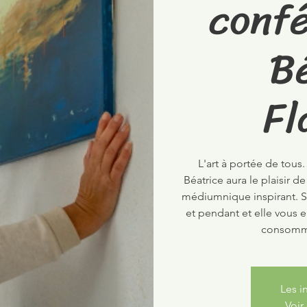
conf
B
Fl
L'art à portée de tous.
Béatrice aura le plaisir 
médiumnique inspirant. Se
et pendant et elle vous 
consomma
Les i
Voir