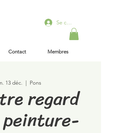
Se connecter
Contact
Membres
m. 13 déc.
  |  
Pons
tre regard
a peinture-